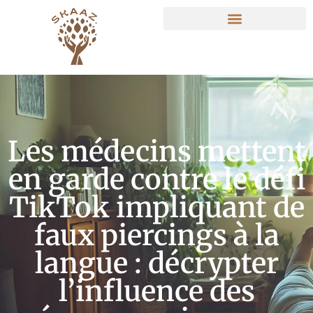
Les médecins mettent
en garde contre le défi
TikTok impliquant de
faux piercings à la
langue : décrypter
l’influence des